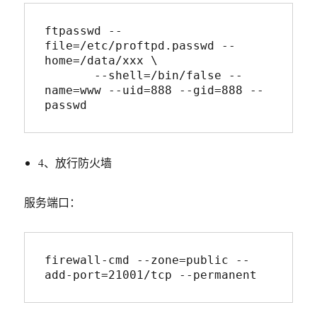
ftpasswd --
file=/etc/proftpd.passwd --
home=/data/xxx \ 

       --shell=/bin/false --
name=www --uid=888 --gid=888 --
passwd
4、放行防火墙
服务端口：
firewall-cmd --zone=public --
add-port=21001/tcp --permanent