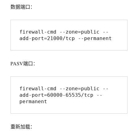
数据端口：
firewall-cmd --zone=public --
add-port=21000/tcp --permanent
PASV端口：
firewall-cmd --zone=public --
add-port=60000-65535/tcp --
permanent
重新加载：