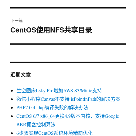
篇
导
文
航
章：
下一篇
CentOS使用NFS共享目录
下
篇
文
章：
近期文章
兰空图床Lsky Pro增加AWS S3/Minio支持
微信小程序Canvas不支持 isPointInPath的解决方案
PHP7.0.4 ldap编译失败的解决办法
CentOS 6/7 x86_64更换4.9版本内核，支持Google
BBR拥塞控制算法
6步骤实现CentOS系统环境精简优化