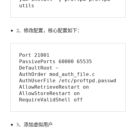
utils
2、修改配置，核心配置如下：
Port 21001 

PassivePorts 60000 65535 

DefaultRoot ~ 

AuthOrder mod_auth_file.c 

AuthUserFile /etc/proftpd.passwd 

AllowRetrieveRestart on 

AllowStoreRestart on 

RequireValidShell off
3、添加虚拟用户