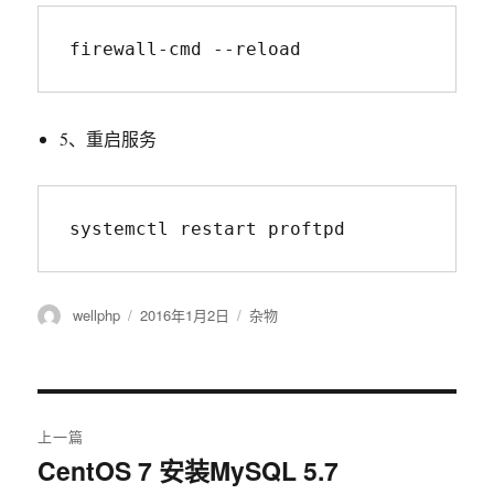
firewall-cmd --reload
5、重启服务
systemctl restart proftpd
作
发
分
wellphp
2016年1月2日
杂物
者
布
类
于
文
上一篇
章
CentOS 7 安装MySQL 5.7
上